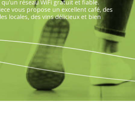
qu’un réseau WiFi gratuit et fiable.
 Piece vous propose un excellent café, des
s locales, des vins délicieux et bien