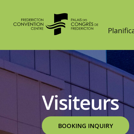
PASSER
Planific
AU
CONTENU
Visiteurs
BOOKING INQUIRY