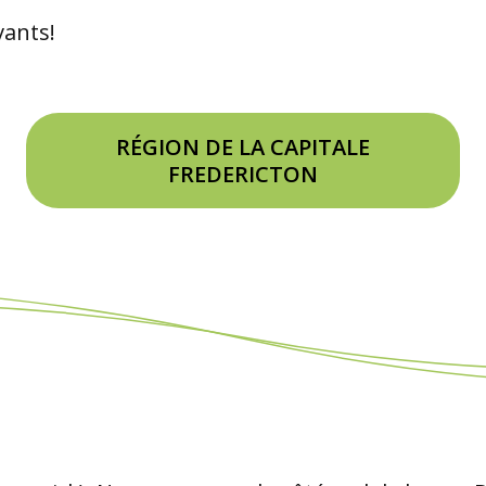
vants!
RÉGION DE LA CAPITALE
FREDERICTON