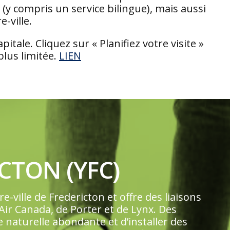
 compris un service bilingue), mais aussi
-ville.
itale. Cliquez sur « Planifiez votre visite »
plus limitée.
LIEN
CTON (YFC)
-ville de Fredericton et offre des liaisons
’Air Canada, de Porter et de Lynx. Des
 naturelle abondante et d’installer des